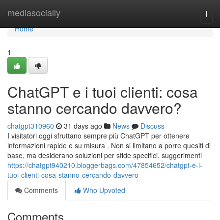
Home
mediasocially
Togg
navi
Home
1
ChatGPT e i tuoi clienti: cosa
stanno cercando davvero?
chatgpt310960
31 days ago
News
Discuss
I visitatori oggi sfruttano sempre più ChatGPT per ottenere
informazioni rapide e su misura . Non si limitano a porre quesiti di
base, ma desiderano soluzioni per sfide specifici, suggerimenti
https://chatgpt940210.bloggerbags.com/47854652/chatgpt-e-i-
tuoi-clienti-cosa-stanno-cercando-davvero
Comments
Who Upvoted
Comments