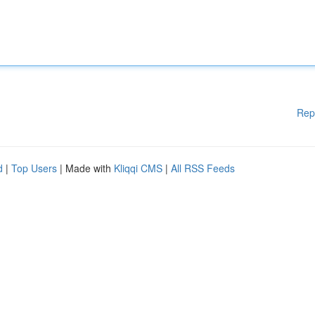
Rep
d
|
Top Users
| Made with
Kliqqi CMS
|
All RSS Feeds