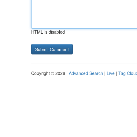
HTML is disabled
Copyright © 2026 |
Advanced Search
|
Live
|
Tag Clou