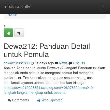
Home
mediasocially
Togg
navi
Home
1
Dewa212: Panduan Detail
untuk Pemula
dewa212361609
31 days ago
News
Discuss
Apakah Anda baru di dunia Dewa212? Jangan! Panduan ini akan
mengajak Anda semua ke mengenal semua hal mengenai
platform ini. Tim kami akan mengupas seputar akunj, tips
menikmati layanan utama, dan memberikan trik agar
https://dewa212023854.ssnblog.com/40627650/dewa212-
langkah-langkah-lengkap-untuk-peserta
Comments
Who Upvoted