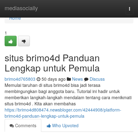
Home
mediasocially
Togg
navi
Home
1
situs brimo4d Panduan
Lengkap untuk Pemula
brimo4d765803
50 days ago
News
Discuss
Memulai taruhan di situs brimo4d bisa jadi terasa
membingungkan bagi anggota baru. Tutorial ini hadir untuk
memberikan langkah-langkah mendalam tentang cara menikmati
situs brimo4d . Kita akan membahas
https://brimo4d808474.newsbloger.com/42444908/platform-
brimo4d-panduan-lengkap-untuk-pemula
Comments
Who Upvoted