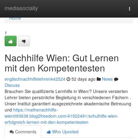
Home
mediasocially
Togg
navi
Home
1
Nachhilfe Wien: Gut Lernen
mit den Kompetentesten
englischnachhilfelehreri442524
52 days ago
News
Discuss
Brauchen Sie qualifizierte Lernhilfe in Wien/? Unsere versierten
Lehrer bieten persönliche Begleitung in verschiedenen Fächern .
Unser Institut garantiert ausgezeichnete akademische Betreuung
und
https://mathenachhilfe-
wien093638.blog2freedom.com/41922491/schulhilfe-wien-
erfolgreich-lernen-mit-den-kompetentesten
Comments
Who Upvoted