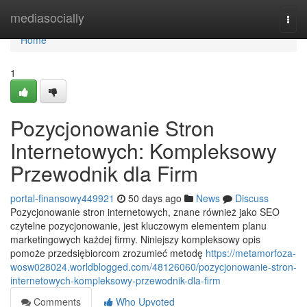
Home
mediasocially
Togg
navi
Home
1
Pozycjonowanie Stron
Internetowych: Kompleksowy
Przewodnik dla Firm
portal-finansowy449921
50 days ago
News
Discuss
Pozycjonowanie stron internetowych, znane również jako SEO
czytelne pozycjonowanie, jest kluczowym elementem planu
marketingowych każdej firmy. Niniejszy kompleksowy opis
pomoże przedsiębiorcom zrozumieć metodę
https://metamorfoza-
wosw028024.worldblogged.com/48126060/pozycjonowanie-stron-
internetowych-kompleksowy-przewodnik-dla-firm
Comments
Who Upvoted