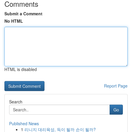
Comments
Submit a Comment
No HTML
HTML is disabled
Report Page
Search
Go
Published News
1
리니지 대리육성, 득이 될까 손이 될까?