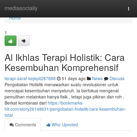
Home
mediasocially
Togg
navi
Home
1
Al Ikhlas Terapi Holistik: Cara
Kesembuhan Komprehensif
terapi-saraf-kejepit287688
51 days ago
News
Discuss
Pengobatan Holistik menawarkan suatu revolusioner untuk
mencapai kesembuhan menyeluruh. Ia berfokus mengenai
pemulihan melainkan hanya fisik , tetapi juga pikiran dan roh .
Berkat kombinasi dari
https://bookmarks-
hit.com/story26148631/pengobatan-holistik-cara-kesembuhan-
total
Comments
Who Upvoted