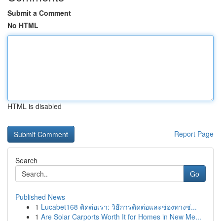
Submit a Comment
No HTML
HTML is disabled
Report Page
Search
Go
Published News
1
Lucabet168 ติดต่อเรา: วิธีการติดต่อและช่องทางช่...
1
Are Solar Carports Worth It for Homes in New Me...