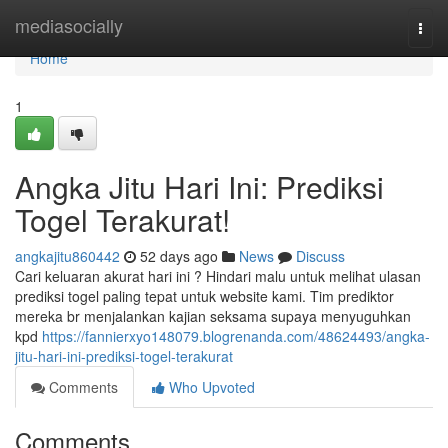
Home
mediasocially
Togg
navi
Home
1
Angka Jitu Hari Ini: Prediksi
Togel Terakurat!
angkajitu860442
52 days ago
News
Discuss
Cari keluaran akurat hari ini ? Hindari malu untuk melihat ulasan
prediksi togel paling tepat untuk website kami. Tim prediktor
mereka br menjalankan kajian seksama supaya menyuguhkan
kpd
https://fannierxyo148079.blogrenanda.com/48624493/angka-
jitu-hari-ini-prediksi-togel-terakurat
Comments
Who Upvoted
Comments