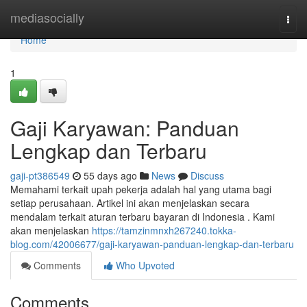
Home
mediasocially
Togg
navi
Home
1
Gaji Karyawan: Panduan
Lengkap dan Terbaru
gaji-pt386549
55 days ago
News
Discuss
Memahami terkait upah pekerja adalah hal yang utama bagi
setiap perusahaan. Artikel ini akan menjelaskan secara
mendalam terkait aturan terbaru bayaran di Indonesia . Kami
akan menjelaskan
https://tamzinmnxh267240.tokka-
blog.com/42006677/gaji-karyawan-panduan-lengkap-dan-terbaru
Comments
Who Upvoted
Comments