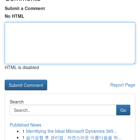
Submit a Comment
No HTML
HTML is disabled
Report Page
Search
Go
Published News
1
Identifying the Ideal Microsoft Dynamics 365...
1
슴가성형 후 관리법 : 자연스러운 아름다움을 위...