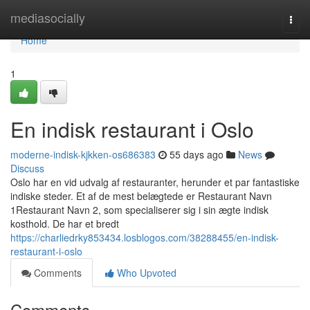
Home
mediasocially
Togg
navi
Home
1
En indisk restaurant i Oslo
moderne-indisk-kjkken-os686383
55 days ago
News
Discuss
Oslo har en vid udvalg af restauranter, herunder et par fantastiske
indiske steder. Et af de mest belægtede er Restaurant Navn
1Restaurant Navn 2, som specialiserer sig i sin ægte indisk
kosthold. De har et bredt
https://charliedrky853434.losblogos.com/38288455/en-indisk-
restaurant-i-oslo
Comments
Who Upvoted
Comments