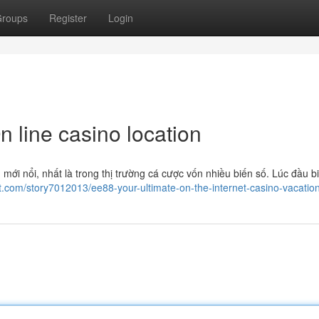
roups
Register
Login
n line casino location
mới nổi, nhất là trong thị trường cá cược vốn nhiều biến số. Lúc đầu b
et.com/story7012013/ee88-your-ultimate-on-the-internet-casino-vacatio