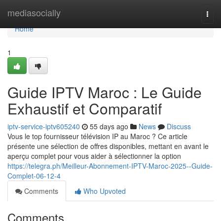
Home
mediasocially
Togg
navi
Home
1
Guide IPTV Maroc : Le Guide
Exhaustif et Comparatif
iptv-service-iptv605240
55 days ago
News
Discuss
Vous le top fournisseur télévision IP au Maroc ? Ce article
présente une sélection de offres disponibles, mettant en avant le
aperçu complet pour vous aider à sélectionner la option
https://telegra.ph/Meilleur-Abonnement-IPTV-Maroc-2025--Guide-
Complet-06-12-4
Comments
Who Upvoted
Comments