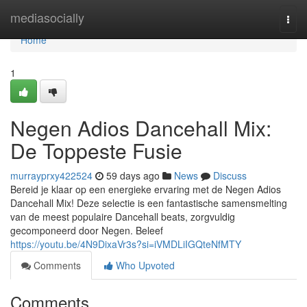
Home
mediasocially
Togg
navi
Home
1
Negen Adios Dancehall Mix:
De Toppeste Fusie
murrayprxy422524
59 days ago
News
Discuss
Bereid je klaar op een energieke ervaring met de Negen Adios
Dancehall Mix! Deze selectie is een fantastische samensmelting
van de meest populaire Dancehall beats, zorgvuldig
gecomponeerd door Negen. Beleef
https://youtu.be/4N9DixaVr3s?si=iVMDLiIGQteNfMTY
Comments
Who Upvoted
Comments