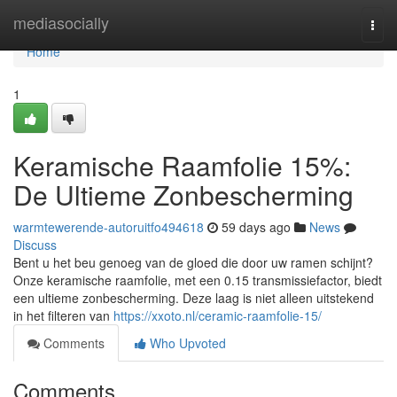
Home
mediasocially
Togg
navi
Home
1
Keramische Raamfolie 15%:
De Ultieme Zonbescherming
warmtewerende-autoruitfo494618
59 days ago
News
Discuss
Bent u het beu genoeg van de gloed die door uw ramen schijnt?
Onze keramische raamfolie, met een 0.15 transmissiefactor, biedt
een ultieme zonbescherming. Deze laag is niet alleen uitstekend
in het filteren van
https://xxoto.nl/ceramic-raamfolie-15/
Comments
Who Upvoted
Comments