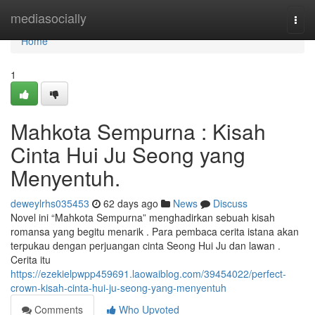
Home
mediasocially
Togg
navi
Home
1
Mahkota Sempurna : Kisah
Cinta Hui Ju Seong yang
Menyentuh.
deweylrhs035453
62 days ago
News
Discuss
Novel ini “Mahkota Sempurna” menghadirkan sebuah kisah
romansa yang begitu menarik . Para pembaca cerita istana akan
terpukau dengan perjuangan cinta Seong Hui Ju dan lawan .
Cerita itu
https://ezekielpwpp459691.laowaiblog.com/39454022/perfect-
crown-kisah-cinta-hui-ju-seong-yang-menyentuh
Comments
Who Upvoted