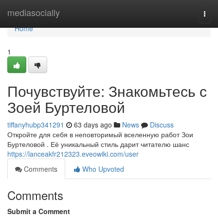
Home
mediasocially
Togg
navi
Home
1
Почувствуйте: Знакомьтесь с
Зоей Буртеловой
tiffanyhubp341291
63 days ago
News
Discuss
Откройте для себя в неповторимый вселенную работ Зои
Буртеловой . Её уникальный стиль дарит читателю шанс
https://lanceakfr212323.eveowiki.com/user
Comments
Who Upvoted
Comments
Submit a Comment