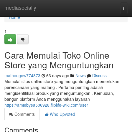
Home
mediasocially
Togg
navi
Home
1
Cara Memulai Toko Online
Store yang Menguntungkan
matheugow774873
63 days ago
News
Discuss
Memulai situs online store yang menguntungkan memerlukan
perencanaan yang matang . Pertama penting adalah
mengidentifikasi produk yang menguntungkan . Kemudian,
bangun platform Anda menggunakan layanan
https://amiebyea506928.fliplife-wiki.com/user
Comments
Who Upvoted
Comments