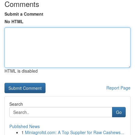
Comments
Submit a Comment
No HTML
HTML is disabled
Report Page
Search
Go
Published News
1
Miniagroltd.com: A Top Supplier for Raw Cashews...