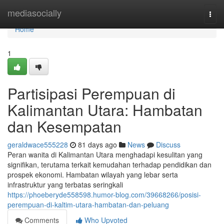
Home
mediasocially
Togg
navi
Home
1
Partisipasi Perempuan di
Kalimantan Utara: Hambatan
dan Kesempatan
geraldwace555228
81 days ago
News
Discuss
Peran wanita di Kalimantan Utara menghadapi kesulitan yang
signifikan, terutama terkait kemudahan terhadap pendidikan dan
prospek ekonomi. Hambatan wilayah yang lebar serta
infrastruktur yang terbatas seringkali
https://phoeberyde558598.humor-blog.com/39668266/posisi-
perempuan-di-kaltim-utara-hambatan-dan-peluang
Comments
Who Upvoted