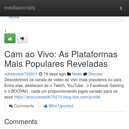
Home
mediasocially
Togg
navi
Home
1
Cam ao Vivo: As Plataformas
Mais Populares Reveladas
adreaxepe726001
78 days ago
News
Discuss
Descobrimos os canais de vídeo ao vivo mais populares no país .
Entre elas, destacam-se o Twitch, YouTube , o Facebook Gaming
e o BOOYAH , cada um proporcionando jogos variado para os
seus
https://shaunaowzf670270.blog-eye.com/profile
Comments
Who Upvoted
Comments