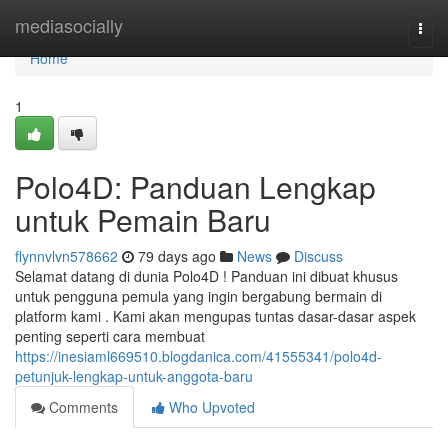
Home
mediasocially
Togg
navi
Home
1
Polo4D: Panduan Lengkap
untuk Pemain Baru
flynnvlvn578662
79 days ago
News
Discuss
Selamat datang di dunia Polo4D ! Panduan ini dibuat khusus
untuk pengguna pemula yang ingin bergabung bermain di
platform kami . Kami akan mengupas tuntas dasar-dasar aspek
penting seperti cara membuat
https://inesiaml669510.blogdanica.com/41555341/polo4d-
petunjuk-lengkap-untuk-anggota-baru
Comments
Who Upvoted