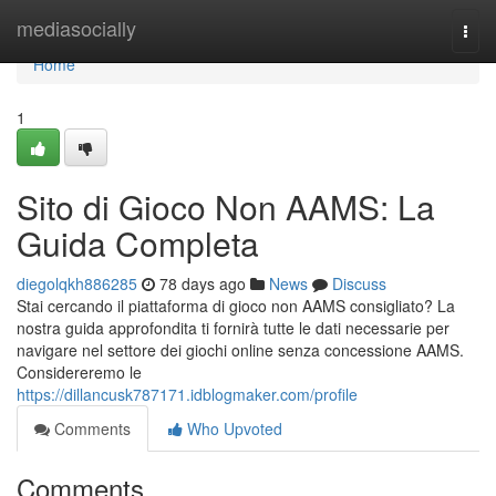
Home
mediasocially
Togg
navi
Home
1
Sito di Gioco Non AAMS: La
Guida Completa
diegolqkh886285
78 days ago
News
Discuss
Stai cercando il piattaforma di gioco non AAMS consigliato? La
nostra guida approfondita ti fornirà tutte le dati necessarie per
navigare nel settore dei giochi online senza concessione AAMS.
Considereremo le
https://dillancusk787171.idblogmaker.com/profile
Comments
Who Upvoted
Comments