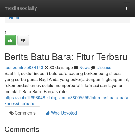
Home
mediasocially
Togg
navi
Home
1
Berita Batu Bara: Fitur Terbaru
tasneemlnze084143
80 days ago
News
Discuss
Saat ini, sektor industri batu bara sedang berkembang situasi
yang serba guna. Bagi Anda yang bekerja dengan lingkungan ini,
rekomendasi untuk selalu memperbarui informasi dan layanan
mutakhir Batu Bara. Banyak rute
https://violarilf696048.ziblogs.com/38005599/informasi-batu-bara-
koneksi-terbaru
Comments
Who Upvoted
Comments