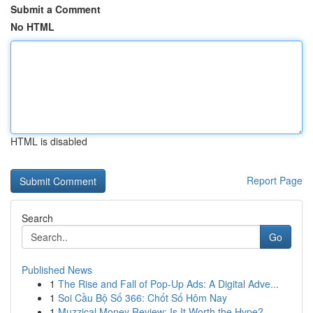
Submit a Comment
No HTML
HTML is disabled
Report Page
Search
Go
Published News
1
The Rise and Fall of Pop-Up Ads: A Digital Adve...
1
Soi Cầu Bộ Số 366: Chốt Số Hôm Nay
1
Muzzical Money Review: Is It Worth the Hype?