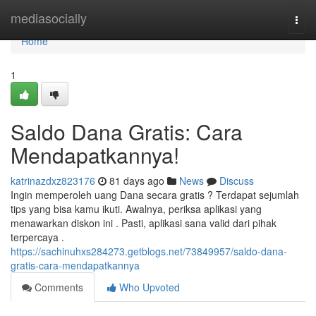
Home
mediasocially
Togg
navi
Home
1
Saldo Dana Gratis: Cara
Mendapatkannya!
katrinazdxz823176
81 days ago
News
Discuss
Ingin memperoleh uang Dana secara gratis ? Terdapat sejumlah
tips yang bisa kamu ikuti. Awalnya, periksa aplikasi yang
menawarkan diskon ini . Pasti, aplikasi sana valid dari pihak
terpercaya .
https://sachinuhxs284273.getblogs.net/73849957/saldo-dana-
gratis-cara-mendapatkannya
Comments
Who Upvoted