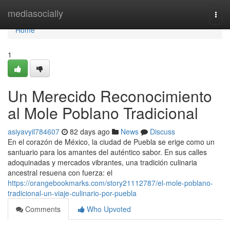
Home
mediasocially
Togg
navi
Home
1
Un Merecido Reconocimiento
al Mole Poblano Tradicional
asiyavyil784607
82 days ago
News
Discuss
En el corazón de México, la ciudad de Puebla se erige como un
santuario para los amantes del auténtico sabor. En sus calles
adoquinadas y mercados vibrantes, una tradición culinaria
ancestral resuena con fuerza: el
https://orangebookmarks.com/story21112787/el-mole-poblano-
tradicional-un-viaje-culinario-por-puebla
Comments
Who Upvoted