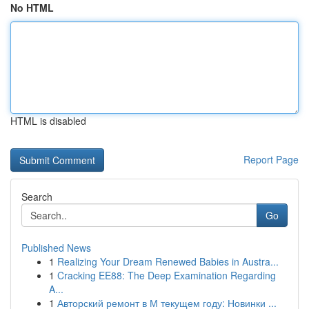
No HTML
HTML is disabled
Report Page
Search
Go
Published News
1
Realizing Your Dream Renewed Babies in Austra...
1
Cracking EE88: The Deep Examination Regarding
A...
1
Авторский ремонт в М текущем году: Новинки ...