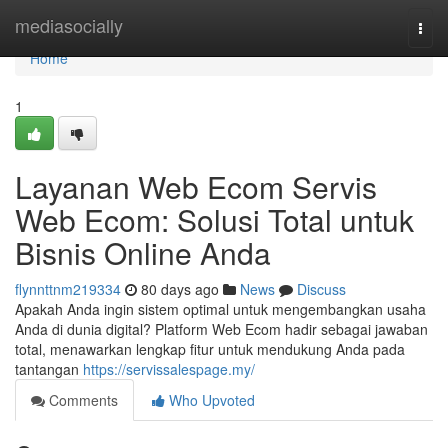
Home
mediasocially
Togg
navi
Home
1
Layanan Web Ecom Servis
Web Ecom: Solusi Total untuk
Bisnis Online Anda
flynnttnm219334
80 days ago
News
Discuss
Apakah Anda ingin sistem optimal untuk mengembangkan usaha
Anda di dunia digital? Platform Web Ecom hadir sebagai jawaban
total, menawarkan lengkap fitur untuk mendukung Anda pada
tantangan
https://servissalespage.my/
Comments
Who Upvoted