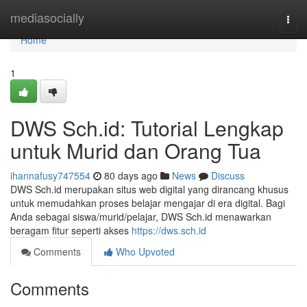
Home
mediasocially
Togg
navi
Home
1
DWS Sch.id: Tutorial Lengkap
untuk Murid dan Orang Tua
ihannafusy747554
80 days ago
News
Discuss
DWS Sch.id merupakan situs web digital yang dirancang khusus
untuk memudahkan proses belajar mengajar di era digital. Bagi
Anda sebagai siswa/murid/pelajar, DWS Sch.id menawarkan
beragam fitur seperti akses
https://dws.sch.id
Comments
Who Upvoted
Comments