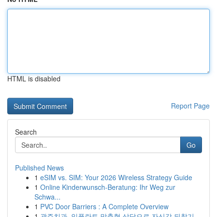
HTML is disabled
Report Page
Search
Go
Published News
1
eSIM vs. SIM: Your 2026 Wireless Strategy Guide
1
Online Kinderwunsch-Beratung: Ihr Weg zur
Schwa...
1
PVC Door Barriers : A Complete Overview
1
광주치과, 임플란트 맞춤형 상담으로 자신감 되찾기