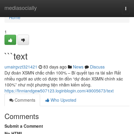
Home
mediasocially
Togg
navi
Home
1
```text
umairgvzt321421
83 days ago
News
Discuss
Dự đoán XSMN chắc chắn 100% – Bí quyết tạo ra tài sản Rất
nhiều người ao ước có được tin đồn “dự đoán XSMN chính xác
100%” như một phương tiện nhằm kiếm sống.
https://finniandgew507123.loginblogin.com/49005673/text
Comments
Who Upvoted
Comments
Submit a Comment
No HTML