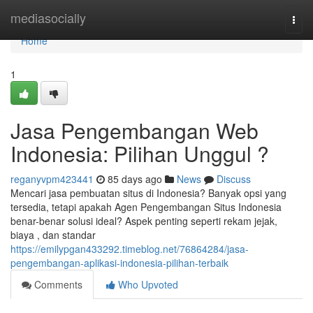
Home
mediasocially
Togg
navi
Home
1
Jasa Pengembangan Web
Indonesia: Pilihan Unggul ?
reganyvpm423441
85 days ago
News
Discuss
Mencari jasa pembuatan situs di Indonesia? Banyak opsi yang
tersedia, tetapi apakah Agen Pengembangan Situs Indonesia
benar-benar solusi ideal? Aspek penting seperti rekam jejak,
biaya , dan standar
https://emilypgan433292.timeblog.net/76864284/jasa-
pengembangan-aplikasi-indonesia-pilihan-terbaik
Comments
Who Upvoted