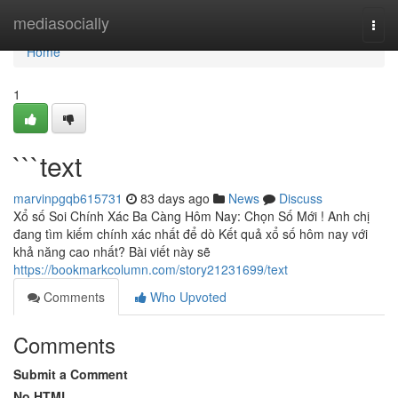
Home
mediasocially
Togg
navi
Home
1
```text
marvinpgqb615731
83 days ago
News
Discuss
Xổ số Soi Chính Xác Ba Càng Hôm Nay: Chọn Số Mới ! Anh chị
đang tìm kiếm chính xác nhất để dò Kết quả xổ số hôm nay với
khả năng cao nhất? Bài viết này sẽ
https://bookmarkcolumn.com/story21231699/text
Comments
Who Upvoted
Comments
Submit a Comment
No HTML