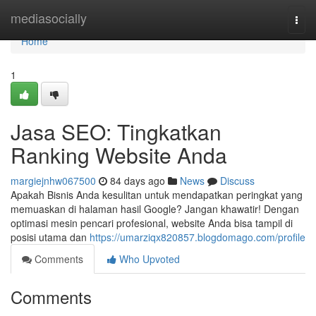
Home
mediasocially
Togg
navi
Home
1
Jasa SEO: Tingkatkan
Ranking Website Anda
margiejnhw067500
84 days ago
News
Discuss
Apakah Bisnis Anda kesulitan untuk mendapatkan peringkat yang
memuaskan di halaman hasil Google? Jangan khawatir! Dengan
optimasi mesin pencari profesional, website Anda bisa tampil di
posisi utama dan
https://umarziqx820857.blogdomago.com/profile
Comments
Who Upvoted
Comments