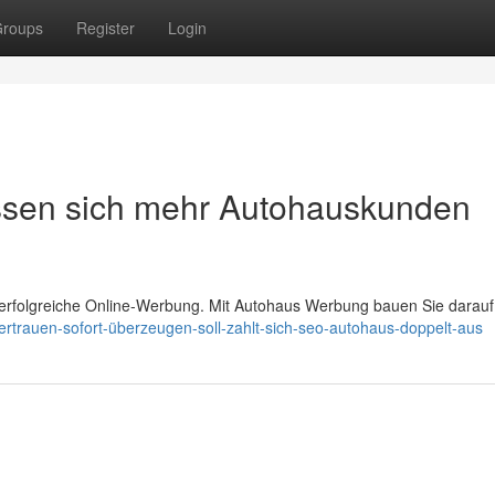
roups
Register
Login
ssen sich mehr Autohauskunden
r erfolgreiche Online-Werbung. Mit Autohaus Werbung bauen Sie darauf 
trauen-sofort-überzeugen-soll-zahlt-sich-seo-autohaus-doppelt-aus