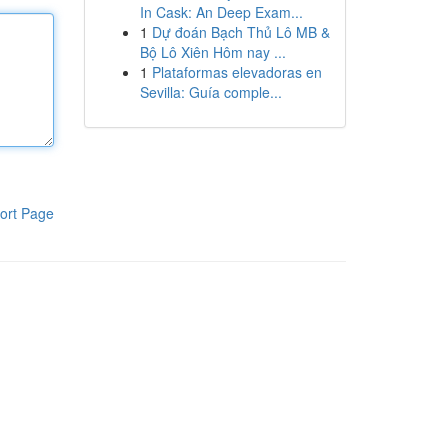
In Cask: An Deep Exam...
1
Dự đoán Bạch Thủ Lô MB &
Bộ Lô Xiên Hôm nay ...
1
Plataformas elevadoras en
Sevilla: Guía comple...
ort Page