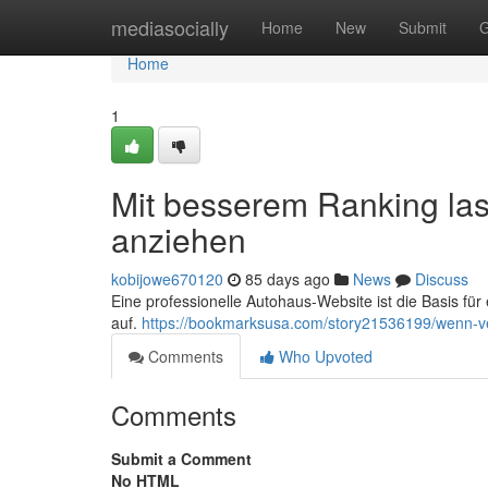
Home
mediasocially
Home
New
Submit
G
Home
1
Mit besserem Ranking la
anziehen
kobijowe670120
85 days ago
News
Discuss
Eine professionelle Autohaus-Website ist die Basis fü
auf.
https://bookmarksusa.com/story21536199/wenn-ver
Comments
Who Upvoted
Comments
Submit a Comment
No HTML