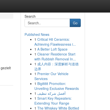
Search
Go
Published News
1
Critical Hit Ceramics:
Achieving Flawlessness i...
1
A Better Loft Space
1
Cleaner Residence Start
with Rubbish Removal In...
1
成人内容：深度解析与道德
gezielt
边界
1
Premier Our Vehicle
Services
1
Big888 Promotion:
Unveiling Exclusive Rewards
1
أفضل شركة تنظيف
1
Smart Key Repeaters:
Extending Your Range
1
The Whiskey White Bottled