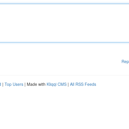
Rep
d
|
Top Users
| Made with
Kliqqi CMS
|
All RSS Feeds