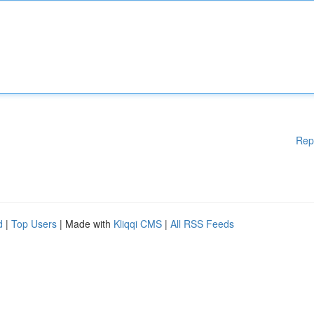
Rep
d
|
Top Users
| Made with
Kliqqi CMS
|
All RSS Feeds