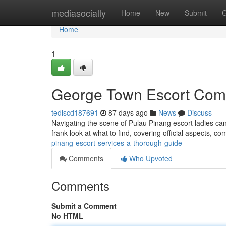
Home
mediasocially
Home
New
Submit
G
Home
1
George Town Escort Com
tediscd187691
87 days ago
News
Discuss
Navigating the scene of Pulau Pinang escort ladies can
frank look at what to find, covering official aspects, c
pinang-escort-services-a-thorough-guide
Comments
Who Upvoted
Comments
Submit a Comment
No HTML