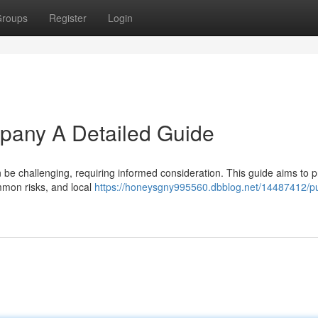
roups
Register
Login
pany A Detailed Guide
 be challenging, requiring informed consideration. This guide aims to p
ommon risks, and local
https://honeysgny995560.dbblog.net/14487412/p