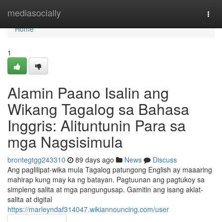
Home
mediasocially
Togg
navi
Home
1
Alamin Paano Isalin ang
Wikang Tagalog sa Bahasa
Inggris: Alituntunin Para sa
mga Nagsisimula
brontegtgg243310
89 days ago
News
Discuss
Ang paglilipat-wika mula Tagalog patungong English ay maaaring
mahirap kung may ka ng batayan. Pagtuunan ang pagtukoy sa
simpleng salita at mga pangungusap. Gamitin ang isang aklat-
salita at digital
https://marleyndaf314047.wikiannouncing.com/user