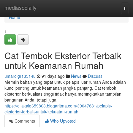
Home
mediasocially
Togg
navi
Home
1
Cat Tembok Eksterior Terbaik
untuk Keamanan Rumah
umaroigr135148
91 days ago
News
Discuss
Memilih bahan yang tepat untuk pelapis luar rumah Anda adalah
kunci penting untuk keamanan jangka panjang. Cat tembok
eksterior berkualitas tinggi tidak hanya meningkatkan tampilan
bangunan Anda, tetapi juga
https://ellakalg659863.blogaritma.com/39047881/pelapis-
eksterior-terbaik-untuk-kekuatan-rumah
Comments
Who Upvoted