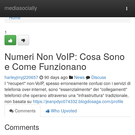
Home
mediasocially
Togg
navi
Home
1
Numeri Non VoIP: Cosa Sono
e Come Funzionano
harleyjmyj220657
90 days ago
News
Discuss
I "recuperi" non-VoIP, spesso erroneamente confusi con i servizi di
telefonia over-internet, sono "essenzialmente" dei "collegamenti"
telefonici che operano attraverso una "infrastruttura" tradizionale,
non basata su
https://jeanpdyc074332.blogdosaga.com/profile
Comments
Who Upvoted
Comments