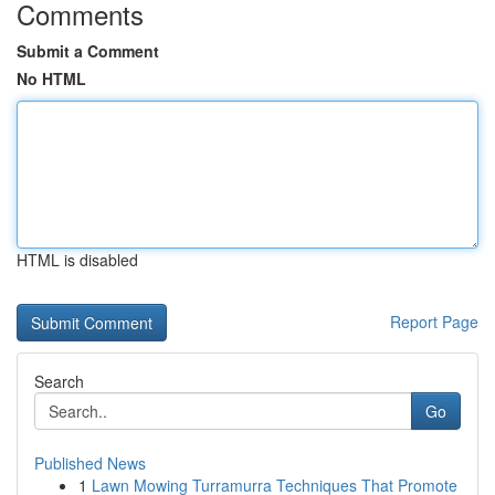
Comments
Submit a Comment
No HTML
HTML is disabled
Report Page
Search
Go
Published News
1
Lawn Mowing Turramurra Techniques That Promote