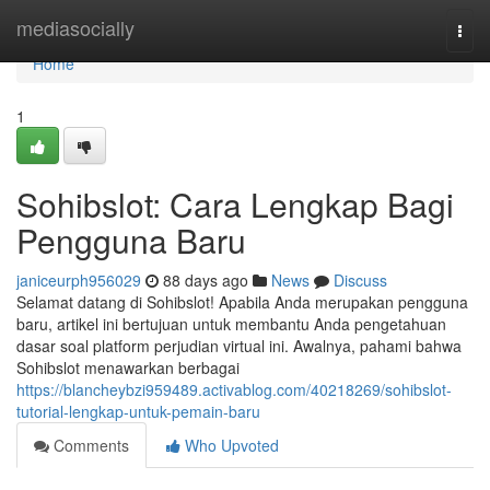
Home
mediasocially
Togg
navi
Home
1
Sohibslot: Cara Lengkap Bagi
Pengguna Baru
janiceurph956029
88 days ago
News
Discuss
Selamat datang di Sohibslot! Apabila Anda merupakan pengguna
baru, artikel ini bertujuan untuk membantu Anda pengetahuan
dasar soal platform perjudian virtual ini. Awalnya, pahami bahwa
Sohibslot menawarkan berbagai
https://blancheybzi959489.activablog.com/40218269/sohibslot-
tutorial-lengkap-untuk-pemain-baru
Comments
Who Upvoted