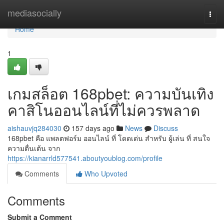
Home
mediasocially
Togg
navi
Home
1
เกมสล็อต 168pbet: ความบันเทิง
คาสิโนออนไลน์ที่ไม่ควรพลาด
aishauvjq284030
157 days ago
News
Discuss
168pbet คือ แพลตฟอร์ม ออนไลน์ ที่ โดดเด่น สำหรับ ผู้เล่น ที่ สนใจ
ความตื่นเต้น จาก
https://kianarrld577541.aboutyoublog.com/profile
Comments
Who Upvoted
Comments
Submit a Comment