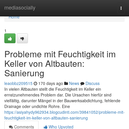
Home
mediasocially
Togg
navi
Home
1
Probleme mit Feuchtigkeit im
Keller von Altbauten:
Sanierung
leaobbz209515
170 days ago
News
Discuss
In vielen Altbauten stellt die Feuchtigkeit im Keller ein
ernstzunehmendes Problem dar. Die Ursachen hierfür sind
vielfältig, darunter Mängel in der Bauwerksabdichtung, fehlende
Drainage oder undichte Rohre. Eine
https://asiyahydy962934.blogcudinti.com/39841052/probleme-mit-
feuchtigkeit-im-keller-von-altbauten-sanierung
Comments
Who Upvoted