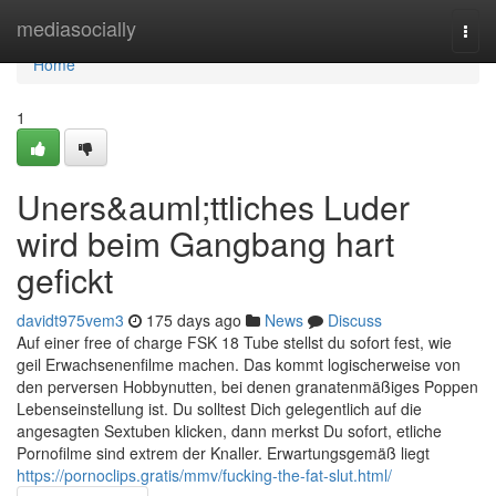
Home
mediasocially
Togg
navi
Home
1
Uners&auml;ttliches Luder
wird beim Gangbang hart
gefickt
davidt975vem3
175 days ago
News
Discuss
Auf einer free of charge FSK 18 Tube stellst du sofort fest, wie
geil Erwachsenenfilme machen. Das kommt logischerweise von
den perversen Hobbynutten, bei denen granatenmäßiges Poppen
Lebenseinstellung ist. Du solltest Dich gelegentlich auf die
angesagten Sextuben klicken, dann merkst Du sofort, etliche
Pornofilme sind extrem der Knaller. Erwartungsgemäß liegt
https://pornoclips.gratis/mmv/fucking-the-fat-slut.html/