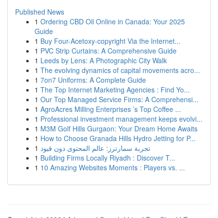
Published News
1
Ordering CBD Oil Online in Canada: Your 2025
Guide
1
Buy Four-Acetoxy-copyright Via the Internet...
1
PVC Strip Curtains: A Comprehensive Guide
1
Leeds by Lens: A Photographic City Walk
1
The evolving dynamics of capital movements acro...
1
7on7 Uniforms: A Complete Guide
1
The Top Internet Marketing Agencies : Find Yo...
1
Our Top Managed Service Firms: A Comprehensi...
1
AgroAcres Milling Enterprises ’s Top Coffee ...
1
Professional investment management keeps evolvi...
1
M3M Golf Hills Gurgaon: Your Dream Home Awaits
1
How to Choose Granada Hills Hydro Jetting for P...
1
تجربة سمارترز: عالم المحتوى دون قيود
1
Building Firms Locally Riyadh : Discover T...
1
10 Amazing Websites Moments : Players vs. ...