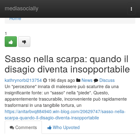
Home
mediasocially
Togg
navi
Home
1
Sasso nella scarpa: quando il
disagio diventa insopportabile
kathrynorbi213754
196 days ago
News
Discuss
Un "percezione" innata di malessere può scaturire da una
insignificante fonte: un "sasso" nella "piede". Questo,
apparentemente trascurabile, inconveniente può rapidamente
trasformarsi in una tangibile tortura, un
https://anitarbvq884940.win-blog.com/20629747/sasso-nella-
scarpa-quando-il-disagio-diventa-insopportabile
Comments
Who Upvoted