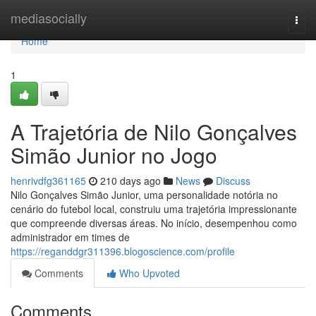
Home
mediasocially
Togg
navi
Home
1
A Trajetória de Nilo Gonçalves
Simão Junior no Jogo
henrivdfg361165
210 days ago
News
Discuss
Nilo Gonçalves Simão Junior, uma personalidade notória no
cenário do futebol local, construiu uma trajetória impressionante
que compreende diversas áreas. No início, desempenhou como
administrador em times de
https://reganddgr311396.blogoscience.com/profile
Comments
Who Upvoted
Comments