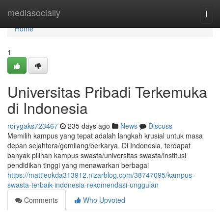
Home
mediasocially
Togg
navi
Home
1
Universitas Pribadi Terkemuka
di Indonesia
rorygaks723467
235 days ago
News
Discuss
Memilih kampus yang tepat adalah langkah krusial untuk masa
depan sejahtera/gemilang/berkarya. Di Indonesia, terdapat
banyak pilihan kampus swasta/universitas swasta/institusi
pendidikan tinggi yang menawarkan berbagai
https://mattieokda313912.nizarblog.com/38747095/kampus-
swasta-terbaik-indonesia-rekomendasi-unggulan
Comments
Who Upvoted