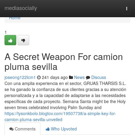
Home
mediasocially
Togg
navi
Home
1
A Secret Weapon For camion
pluma sevilla
joseong122lcm1
241 days ago
News
Discuss
Con una amplia experiencia en el sector, GRUAS THARSIS S.L.
se ha ganado la confianza de sus clientes gracias a su atención
personalizada y a la capacidad de adaptarse a las necesidades
específicas de cada proyecto. Semana Santa might be the Holy
seven times celebrated involving Palm Sunday and
https://tysonkbolo.blogtov.com/19507738/a-simple-key-for-
camion-pluma-sevilla-unveiled
Comments
Who Upvoted