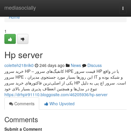
Home
mediasocially
Togg
navi
Home
1
Hp server
coletteh218nlk0
246 days ago
News
Discuss
خرید سرور HP – کانفیگ‌های سرور HPE قیمت سرور HP یا در واقع
سرور HPE ، این روزها بسیار مورد جستجوی مدیران IT و شبکه بوده و
یکی از اصلی‌ترین فاکتورهای خرید سرور HP است. سرور اچ پی به دلیل
تنوع در مدل‌‌ها و همچنین انعطاف پذیری بسیار بالای خود
https://drhpir91110.bloggosite.com/46205936/hp-server
Comments
Who Upvoted
Comments
Submit a Comment