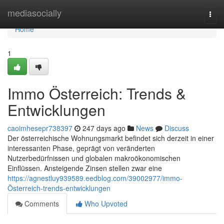
Home
mediasocially
Togg
navi
Home
1
Immo Österreich: Trends &
Entwicklungen
caoimhesepr738397
247 days ago
News
Discuss
Der österreichische Wohnungsmarkt befindet sich derzeit in einer
interessanten Phase, geprägt von veränderten
Nutzerbedürfnissen und globalen makroökonomischen
Einflüssen. Ansteigende Zinsen stellen zwar eine
https://agnestluy939589.eedblog.com/39002977/immo-
Österreich-trends-entwicklungen
Comments
Who Upvoted