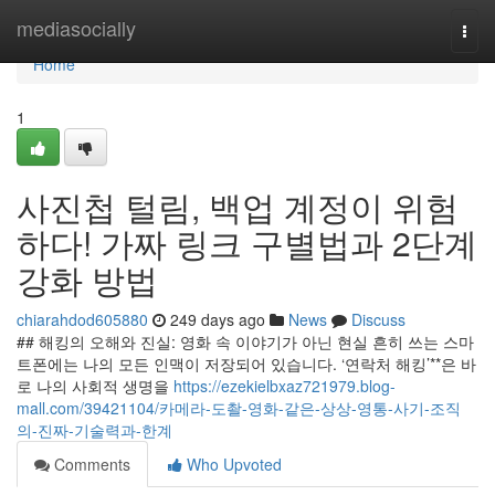
Home
mediasocially
Togg
navi
Home
1
사진첩 털림, 백업 계정이 위험
하다! 가짜 링크 구별법과 2단계
강화 방법
chiarahdod605880
249 days ago
News
Discuss
## 해킹의 오해와 진실: 영화 속 이야기가 아닌 현실 흔히 쓰는 스마
트폰에는 나의 모든 인맥이 저장되어 있습니다. ‘연락처 해킹’**은 바
로 나의 사회적 생명을
https://ezekielbxaz721979.blog-
mall.com/39421104/카메라-도촬-영화-같은-상상-영통-사기-조직
의-진짜-기술력과-한계
Comments
Who Upvoted