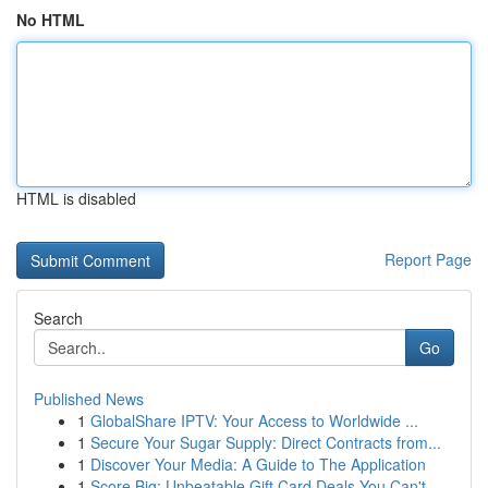
No HTML
HTML is disabled
Report Page
Search
Go
Published News
1
GlobalShare IPTV: Your Access to Worldwide ...
1
Secure Your Sugar Supply: Direct Contracts from...
1
Discover Your Media: A Guide to The Application
1
Score Big: Unbeatable Gift Card Deals You Can't...