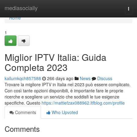
Home
mediasocially
Togg
navi
Home
1
Miglior IPTV Italia: Guida
Completa 2023
kallumkqch857588
266 days ago
News
Discuss
Trovare la migliore IPTV in Italia nel 2023 può essere complicato.
Con così tante opzioni disponibili, è importante fare le proprie
ricerche e scegliere un servizio che soddisfi le tue esigenze
specifiche. Questo
https://mattiefzax088962.ltfblog.com/profile
Comments
Who Upvoted
Comments